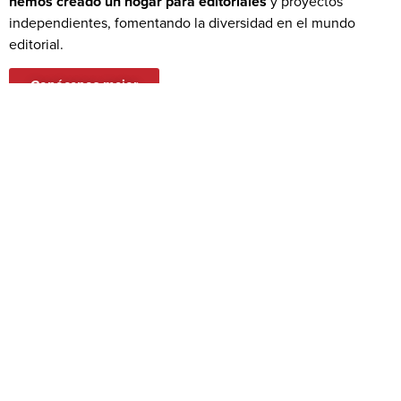
hemos creado un hogar para editoriales
y proyectos
independientes, fomentando la diversidad en el mundo
editorial.
Conócenos mejor
LA INDEPENDIENTE
LIBRERÍAS